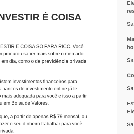
El
re
 INVESTIR É COISA
Sa
Ma
 INVESTIR É COISA SÓ PARA RICO. Você,
ho
em procurou saber mais sobre o mercado
Sa
previdência privada
je em dia, como o de
Co
istem investimentos financeiros para
Sa
s bancos de investimento online já te
 mais adequada para você e isso a partir
u em Bolsa de Valores.
Es
El
 que, a partir de apenas R$ 79 mensal, ou
azer o seu dinheiro trabalhar para você
Sa
rivada.