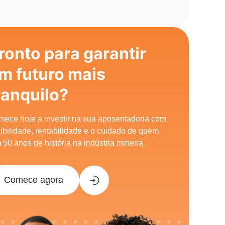
ronto para garantir
m futuro mais
ranquilo?
ece hoje a investir na sua aposentadoria com
xibilidade, rentabilidade e o cuidado de quem
 50 anos de história na indústria mineira.
Comece agora