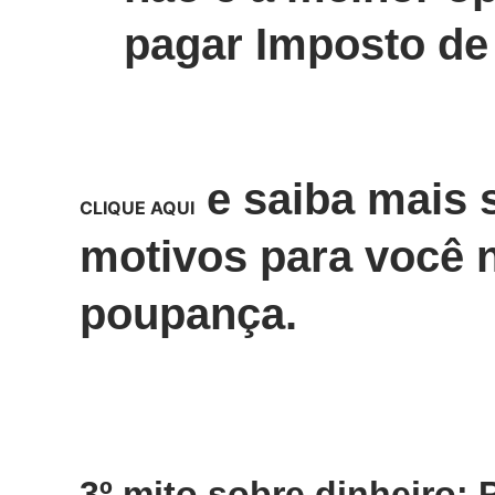
pagar Imposto de
e saiba mais 
CLIQUE AQUI
motivos para você n
poupança.
3º mito sobre dinheiro: