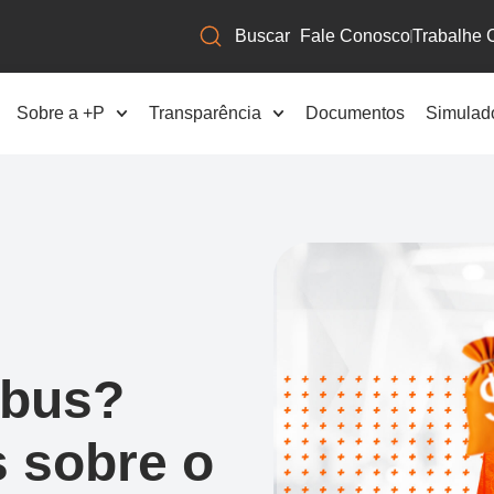
Fale Conosco
Trabalhe 
Sobre a +P
Transparência
Documentos
Simulad
abus?
 sobre o