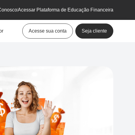
Conosco
Acessar Plataforma de Educação Financeira
or
Acesse sua conta
Seja cliente