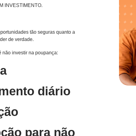
BOM INVESTIMENTO.
 oportunidades tão seguras quanto a
nder de verdade.
ê não investir na poupança:
xa
mento diário
ação
pção para não