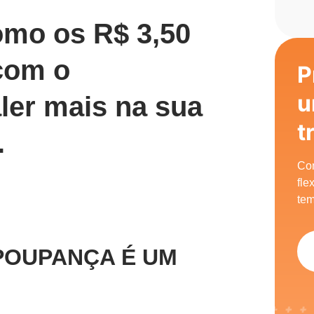
mo os R$ 3,50
 com o
P
u
ler mais na sua
t
.
Com
fle
tem
: POUPANÇA É UM