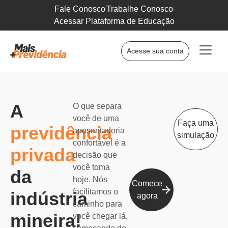
Fale Conosco
Trabalhe Conosco
Acessar Plataforma de Educação
Acesse sua conta
A
O que separa
você de uma
Faça uma
previdência
aposentadoria
simulação
confortável é a
privada
decisão que
você toma
da
hoje. Nós
Comece
facilitamos o
indústria
agora
caminho para
mineira!
você chegar lá,