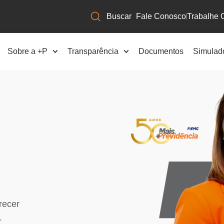
Fale Conosco
Trabalhe 
Sobre a +P
Transparência
Documentos
Simulad
recer
.