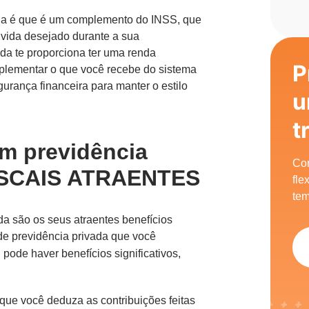
vada é que é um complemento do INSS, que
 vida desejado durante a sua
ada te proporciona ter uma renda
P
mplementar o que você recebe do sistema
urança financeira para manter o estilo
u
t
em previdência
Com
FISCAIS ATRAENTES
fle
tem
da são os seus atraentes benefícios
 de previdência privada que você
, pode haver benefícios significativos,
que você deduza as contribuições feitas