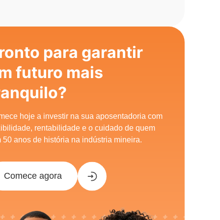
ronto para garantir
m futuro mais
ranquilo?
ece hoje a investir na sua aposentadoria com
xibilidade, rentabilidade e o cuidado de quem
 50 anos de história na indústria mineira.
Comece agora