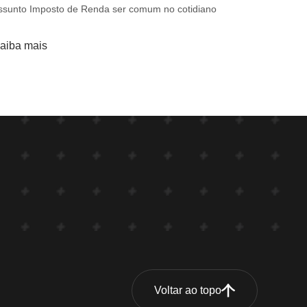
ssunto Imposto de Renda ser comum no cotidiano
aiba mais
Voltar ao topo