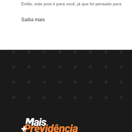
Então, este post é para você, já que foi pensado para
Saiba mais