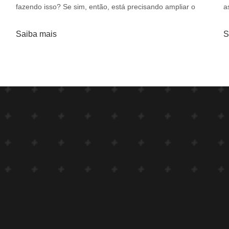
fazendo isso? Se sim, então, está precisando ampliar o
a
Saiba mais
S