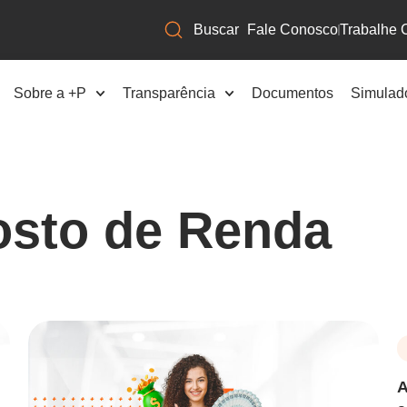
Fale Conosco
Trabalhe 
Sobre a +P
Transparência
Documentos
Simulad
osto de Renda
A