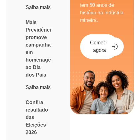
tem 50 anos de
Saiba mais
história na indústria
mineira.
Mais
Previdência
promove
Comece
campanha
agora
em
homenagem
ao Dia
dos Pais
Saiba mais
Confira
resultado
das
Eleições
2026