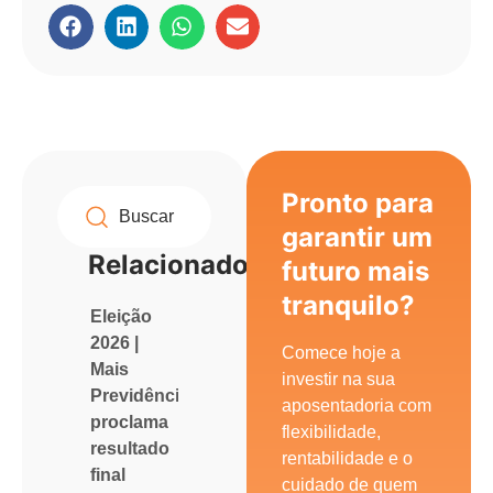
Pronto para
garantir um
Relacionados
futuro mais
tranquilo?
Eleição
2026 |
Comece hoje a
Mais
investir na sua
Previdência
aposentadoria com
proclama
flexibilidade,
resultado
rentabilidade e o
final
cuidado de quem