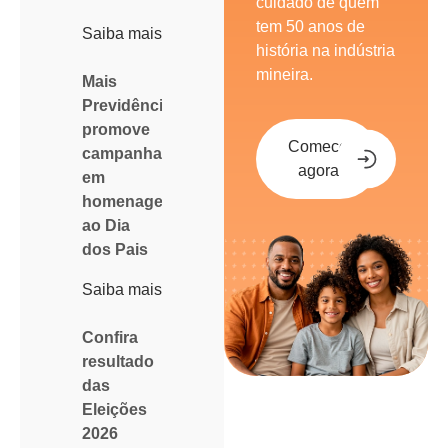
cuidado de quem
tem 50 anos de
Saiba mais
história na indústria
mineira.
Mais
Previdência
promove
Comece
campanha
agora
em
homenagem
ao Dia
dos Pais
Saiba mais
Confira
resultado
das
Eleições
2026