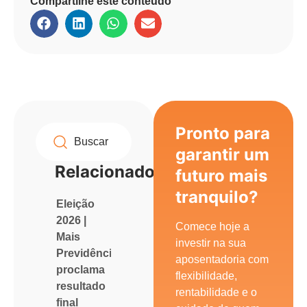
Compartilhe este conteúdo
Pronto para
garantir um
Relacionados
futuro mais
tranquilo?
Eleição
2026 |
Comece hoje a
Mais
investir na sua
Previdência
aposentadoria com
proclama
flexibilidade,
resultado
rentabilidade e o
final