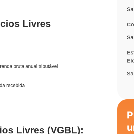
Sa
cios Livres
Co
Sa
Es
El
renda bruta anual tributável
Sa
nda recebida
P
u
ios Livres (VGBL):