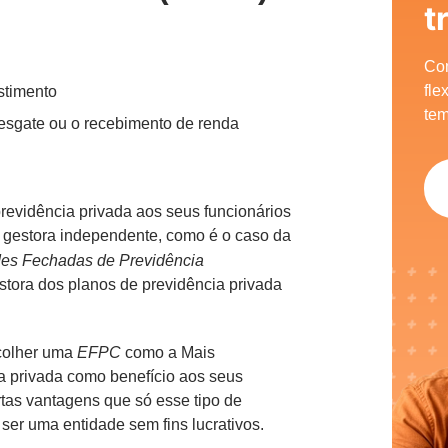
t
Com
fle
stimento
tem
resgate ou o recebimento de renda
evidência privada aos seus funcionários
u gestora independente, como é o caso da
des Fechadas de Previdência
estora dos planos de previdência privada
scolher uma
EFPC
como a Mais
ia privada como benefício aos seus
tas vantagens que só esse tipo de
e ser uma entidade sem fins lucrativos.