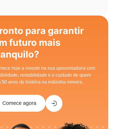
ronto para garantir
m futuro mais
ranquilo?
ece hoje a investir na sua aposentadoria com
xibilidade, rentabilidade e o cuidado de quem
 50 anos de história na indústria mineira.
Comece agora