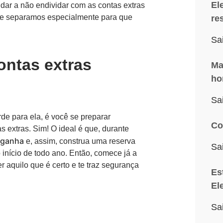
El
udar a não endividar com as contas extras
que separamos especialmente para que
re
Sa
ontas extras
Ma
ho
Sa
rde para ela, é você se preparar
Co
 extras. Sim! O ideal é que, durante
 ganha
e, assim, construa uma reserva
Sa
nício de todo ano. Então, comece já a
er aquilo que é certo e te traz segurança
Es
El
Sa