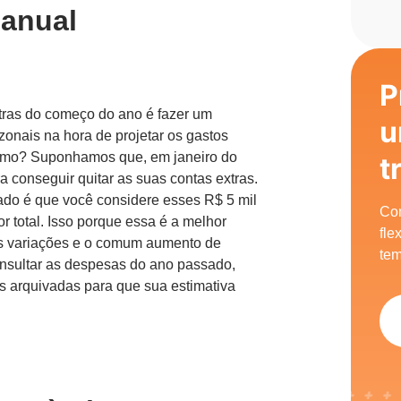
 anual
P
tras do começo do ano é fazer um
u
azonais na hora de projetar os gastos
 Como? Suponhamos que, em janeiro do
t
 conseguir quitar as suas contas extras.
ado é que você considere esses R$ 5 mil
Com
total. Isso porque essa é a melhor
fle
is variações e o comum aumento de
tem
onsultar as despesas do ano passado,
as arquivadas para que sua estimativa