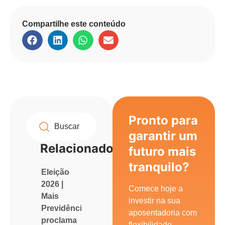
Compartilhe este conteúdo
Pronto para
garantir um
Relacionados
futuro mais
tranquilo?
Eleição
2026 |
Comece hoje a
Mais
investir na sua
Previdência
aposentadoria com
proclama
flexibilidade,