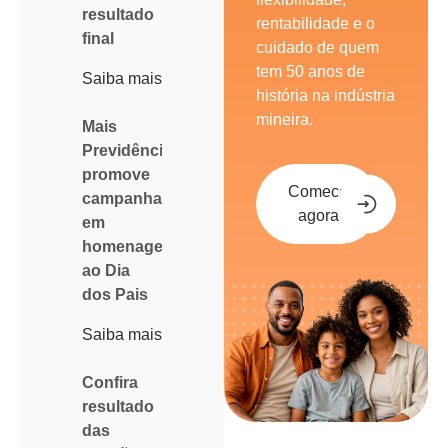
resultado
rentabilidade e o
final
cuidado de quem
tem 50 anos de
Saiba mais
história na indústria
mineira.
Mais
Previdência
promove
Comece
campanha
agora
em
homenagem
ao Dia
dos Pais
Saiba mais
Confira
resultado
das