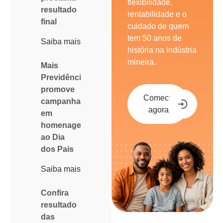
flexibilidade,
resultado
rentabilidade e o
final
cuidado de quem
tem 50 anos de
Saiba mais
história na indústria
mineira.
Mais
Previdência
promove
Comece
campanha
agora
em
homenagem
ao Dia
dos Pais
Saiba mais
Confira
resultado
das