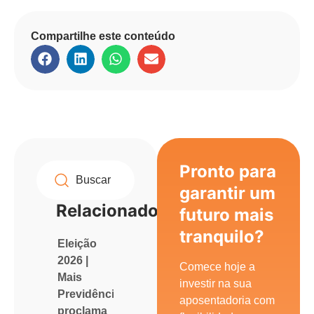
Compartilhe este conteúdo
Pronto para
garantir um
Relacionados
futuro mais
tranquilo?
Eleição
2026 |
Comece hoje a
Mais
investir na sua
Previdência
aposentadoria com
proclama