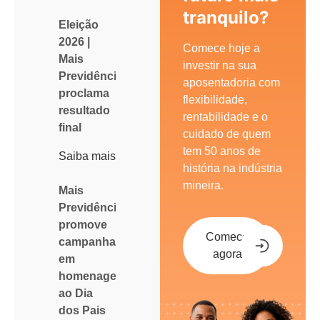
tranquilo?
Eleição
2026 |
Comece hoje a
Mais
investir na sua
Previdência
aposentadoria com
proclama
flexibilidade,
resultado
rentabilidade e o
final
cuidado de quem
tem 50 anos de
Saiba mais
história na indústria
mineira.
Mais
Previdência
promove
Comece
campanha
agora
em
homenagem
ao Dia
dos Pais