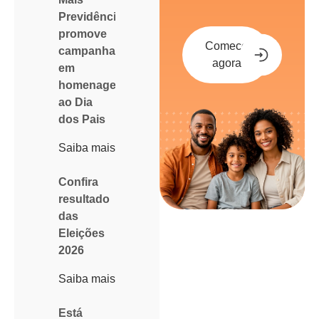
Previdência
promove
Comece
campanha
agora
em
homenagem
ao Dia
dos Pais
Saiba mais
Confira
resultado
das
Eleições
2026
Saiba mais
Está