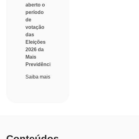
aberto o
período
de
votação
das
Eleições
2026 da
Mais
Previdência
Saiba mais
Conteúdos