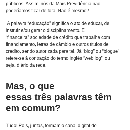
públicos
.
Assim, nós
da
Mais Previdência
não
poderíamos ficar de fora. Não é mesmo?
A palavra “e
ducação” significa o ato de educar, de
instruir e/ou gerar o disciplinamento.
E
“financeira”
sociedade de crédito que trabalha com
financiamento, letras de câmbio e outros títulos de
crédito, sendo autorizada para tal.
Já “
b
log” ou “
b
logue
”
refere-se à contração do termo inglês “
w
eb
l
og”, ou
seja,
d
iário da
r
ede.
Mas, o que
essas
três
palavras têm
em comum?
Tudo! Pois, juntas, formam o
canal digital
de