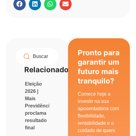
Pronto para
garantir um
Relacionados
futuro mais
tranquilo?
Eleição
2026 |
Comece hoje a
Mais
investir na sua
Previdência
aposentadoria com
proclama
flexibilidade,
resultado
rentabilidade e o
final
cuidado de quem