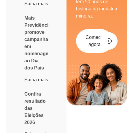
tem 50 anos de
Saiba mais
história na indústria
mineira.
Mais
Previdência
promove
Comece
campanha
agora
em
homenagem
ao Dia
dos Pais
Saiba mais
Confira
resultado
das
Eleições
2026