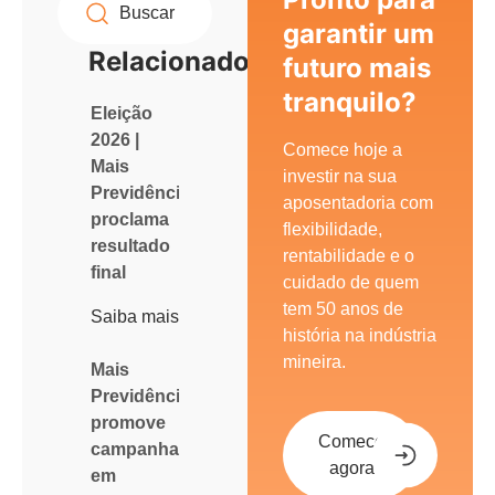
garantir um
Relacionados
futuro mais
tranquilo?
Eleição
2026 |
Comece hoje a
Mais
investir na sua
Previdência
aposentadoria com
proclama
flexibilidade,
resultado
rentabilidade e o
final
cuidado de quem
tem 50 anos de
Saiba mais
história na indústria
mineira.
Mais
Previdência
promove
Comece
campanha
agora
em