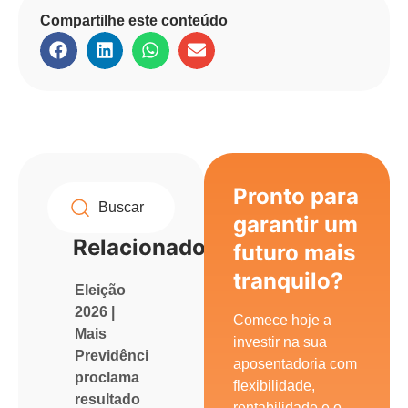
Compartilhe este conteúdo
Pronto para
garantir um
Relacionados
futuro mais
tranquilo?
Eleição
2026 |
Comece hoje a
Mais
investir na sua
Previdência
aposentadoria com
proclama
flexibilidade,
resultado
rentabilidade e o