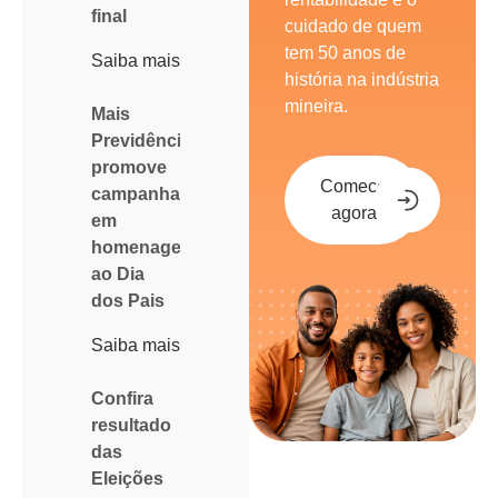
final
cuidado de quem
tem 50 anos de
Saiba mais
história na indústria
mineira.
Mais
Previdência
promove
Comece
campanha
agora
em
homenagem
ao Dia
dos Pais
Saiba mais
Confira
resultado
das
Eleições