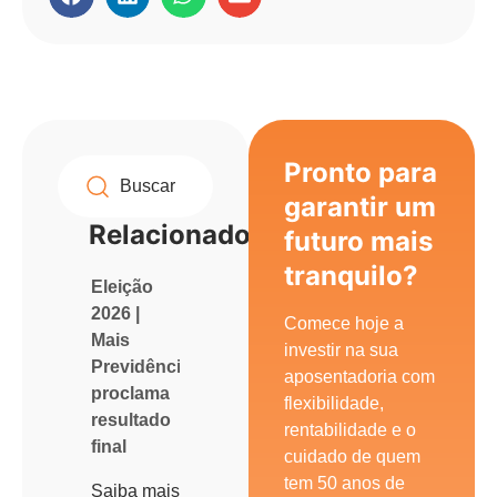
Pronto para
garantir um
Relacionados
futuro mais
tranquilo?
Eleição
2026 |
Comece hoje a
Mais
investir na sua
Previdência
aposentadoria com
proclama
flexibilidade,
resultado
rentabilidade e o
final
cuidado de quem
tem 50 anos de
Saiba mais