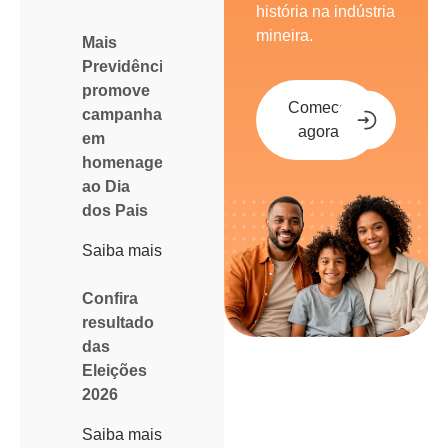
história na indústria
mineira.
Mais
Previdência
promove
Comece
campanha
agora
em
homenagem
ao Dia
dos Pais
Saiba mais
Confira
resultado
das
Eleições
2026
Saiba mais