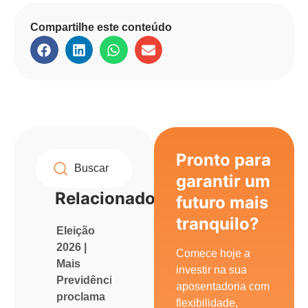
Compartilhe este conteúdo
Pronto para
garantir um
Relacionados
futuro mais
tranquilo?
Eleição
2026 |
Comece hoje a
Mais
investir na sua
Previdência
aposentadoria com
proclama
flexibilidade,