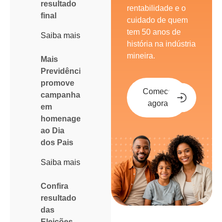
resultado
rentabilidade e o
final
cuidado de quem
tem 50 anos de
Saiba mais
história na indústria
mineira.
Mais
Previdência
promove
Comece
campanha
agora
em
homenagem
ao Dia
dos Pais
Saiba mais
Confira
resultado
das
Eleições