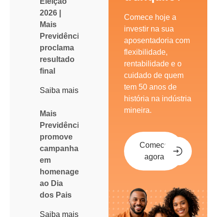
Eleição
2026 |
Comece hoje a
Mais
investir na sua
Previdência
aposentadoria com
proclama
flexibilidade,
resultado
rentabilidade e o
final
cuidado de quem
tem 50 anos de
Saiba mais
história na indústria
mineira.
Mais
Previdência
promove
Comece
campanha
agora
em
homenagem
ao Dia
dos Pais
Saiba mais