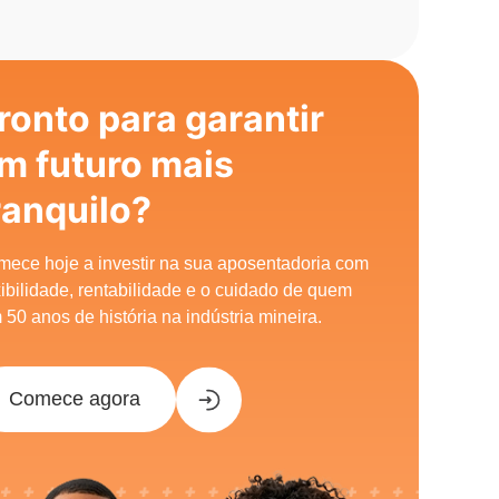
ronto para garantir
m futuro mais
ranquilo?
ece hoje a investir na sua aposentadoria com
xibilidade, rentabilidade e o cuidado de quem
 50 anos de história na indústria mineira.
Comece agora