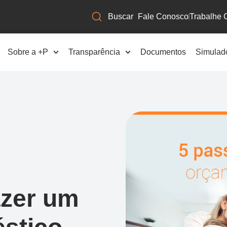
Fale Conosco
Trabalhe 
Sobre a +P
Transparência
Documentos
Simulad
azer um