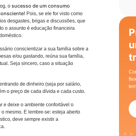
sucesso de um consumo
log, o
consciente!
Pois, se ele for visto como
rios desgastes, brigas e discussões, que
o o assunto é educação financeira
P
 doméstico.
u
sário conscientizar a sua família sobre a
t
pesas e/ou gastando, reúna sua família,
ual. Seja sincero, caso a situação
Com
fle
ntrando de dinheiro (seja por salário,
tem
ém o preço de cada dívida e cada custo.
ar e deixe o ambiente confortável o
r o mesmo. E lembre-se: esteja aberto
tico, deve sempre existir a
ca.