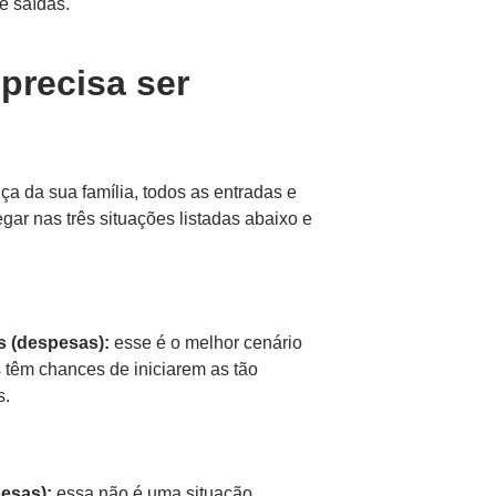
e saídas.
precisa ser
ça da sua família, todos as entradas e
ar nas três situações listadas abaixo e
s (despesas):
esse é o melhor cenário
ês têm chances de iniciarem as tão
s.
pesas):
essa não é uma situação