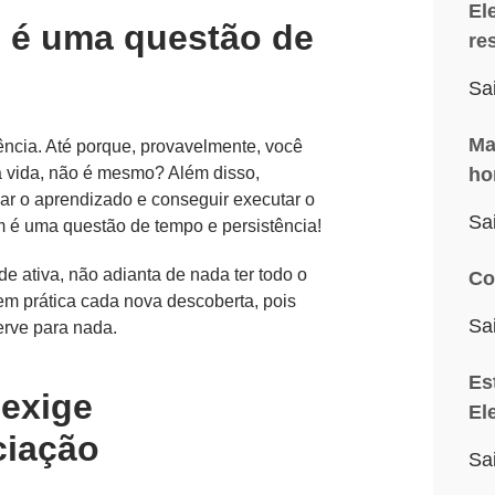
El
 é uma questão de
re
Sa
Ma
ncia. Até porque, provavelmente, você
a vida, não é mesmo? Além disso,
ho
ixar o aprendizado e conseguir executar o
Sa
é uma questão de tempo e persistência!
 ativa, não adianta de nada ter todo o
Co
em prática cada nova descoberta, pois
Sa
rve para nada.
Es
exige
El
ciação
Sa