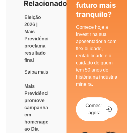
Relacionados
futuro mais
tranquilo?
Eleição
2026 |
Comece hoje a
Mais
investir na sua
Previdência
aposentadoria com
proclama
flexibilidade,
resultado
rentabilidade e o
final
cuidado de quem
tem 50 anos de
Saiba mais
história na indústria
mineira.
Mais
Previdência
promove
Comece
campanha
agora
em
homenagem
ao Dia