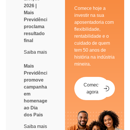
2026 |
Comece hoje a
Mais
investir na sua
Previdência
aposentadoria com
proclama
flexibilidade,
resultado
rentabilidade e o
final
cuidado de quem
tem 50 anos de
Saiba mais
história na indústria
mineira.
Mais
Previdência
promove
Comece
campanha
agora
em
homenagem
ao Dia
dos Pais
Saiba mais