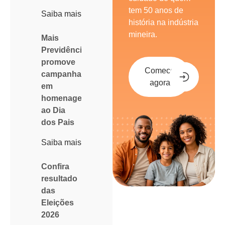
tem 50 anos de
Saiba mais
história na indústria
mineira.
Mais
Previdência
promove
Comece
campanha
agora
em
homenagem
ao Dia
dos Pais
Saiba mais
Confira
resultado
das
Eleições
2026