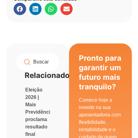
Pronto para
garantir um
Relacionados
futuro mais
tranquilo?
Eleição
2026 |
Comece hoje a
Mais
investir na sua
Previdência
aposentadoria com
proclama
flexibilidade,
resultado
rentabilidade e o
final
cuidado de quem