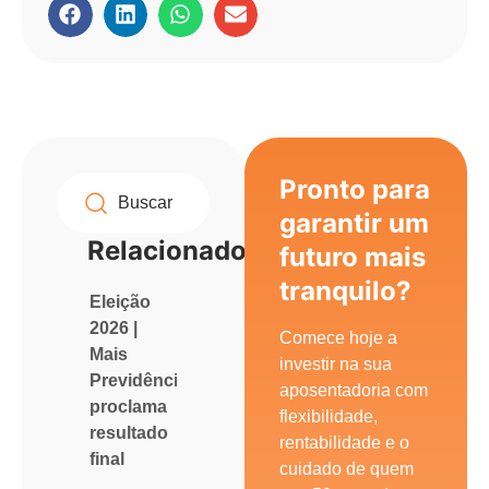
Pronto para
garantir um
Relacionados
futuro mais
tranquilo?
Eleição
2026 |
Comece hoje a
Mais
investir na sua
Previdência
aposentadoria com
proclama
flexibilidade,
resultado
rentabilidade e o
final
cuidado de quem