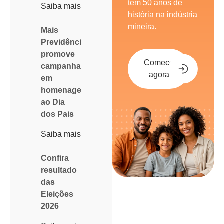
tem 50 anos de
Saiba mais
história na indústria
mineira.
Mais
Previdência
promove
Comece
campanha
agora
em
homenagem
ao Dia
dos Pais
Saiba mais
Confira
resultado
das
Eleições
2026