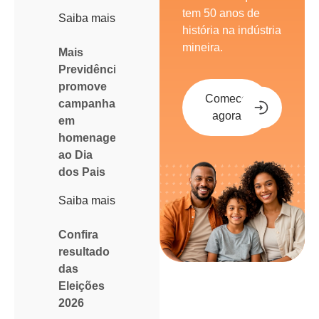
tem 50 anos de
Saiba mais
história na indústria
mineira.
Mais
Previdência
promove
Comece
campanha
agora
em
homenagem
ao Dia
dos Pais
Saiba mais
Confira
resultado
das
Eleições
2026