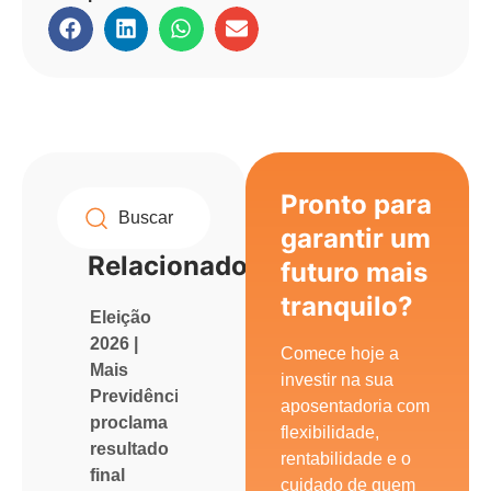
Pronto para
garantir um
Relacionados
futuro mais
tranquilo?
Eleição
2026 |
Comece hoje a
Mais
investir na sua
Previdência
aposentadoria com
proclama
flexibilidade,
resultado
rentabilidade e o
final
cuidado de quem