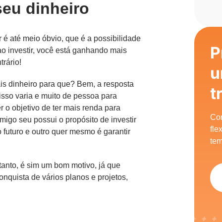
seu dinheiro
r é até meio óbvio, que é a possibilidade
P
 ao investir, você está ganhando mais
trário!
u
is dinheiro para que? Bem, a resposta
t
 isso varia e muito de pessoa para
o objetivo de ter mais renda para
Com
igo seu possui o propósito de investir
fle
o futuro e outro quer mesmo é garantir
tem
rtanto, é sim um bom motivo, já que
onquista de vários planos e projetos,