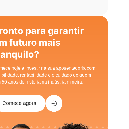
ronto para garantir
m futuro mais
ranquilo?
ece hoje a investir na sua aposentadoria com
xibilidade, rentabilidade e o cuidado de quem
 50 anos de história na indústria mineira.
Comece agora