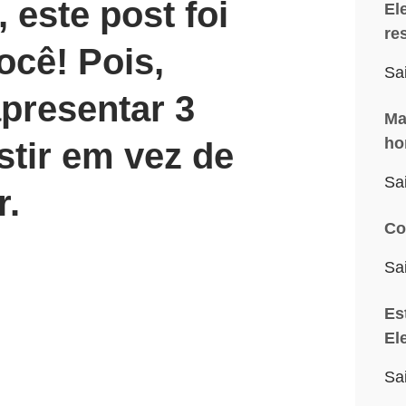
 este post foi
El
re
ocê! Pois,
Sa
presentar 3
Ma
ho
stir em vez de
Sa
r.
Co
Sa
Es
El
Sa