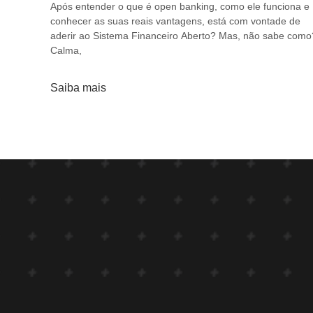
Após entender o que é open banking, como ele funciona e
conhecer as suas reais vantagens, está com vontade de
aderir ao Sistema Financeiro Aberto? Mas, não sabe como
Calma,
Saiba mais