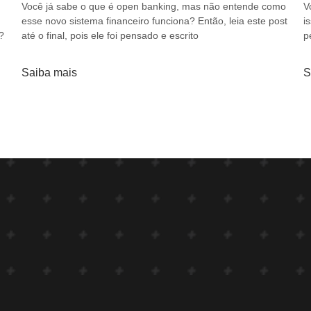
Você já sabe o que é open banking, mas não entende como
V
esse novo sistema financeiro funciona? Então, leia este post
i
?
até o final, pois ele foi pensado e escrito
p
Saiba mais
S