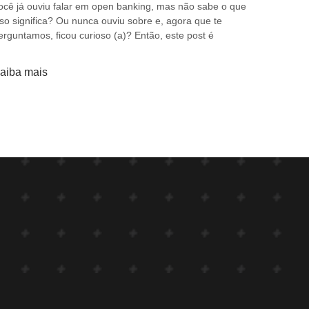
ocê já ouviu falar em open banking, mas não sabe o que
sso significa? Ou nunca ouviu sobre e, agora que te
erguntamos, ficou curioso (a)? Então, este post é
aiba mais