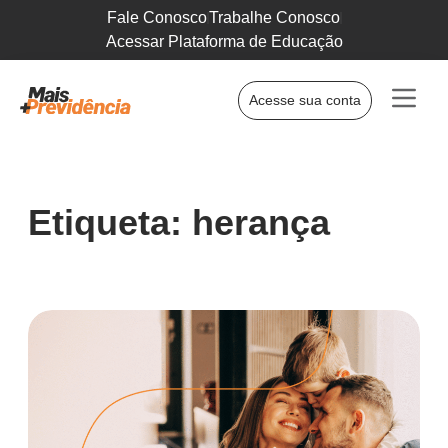
Fale Conosco
Trabalhe Conosco
Acessar Plataforma de Educação
Acesse sua conta
Etiqueta: herança