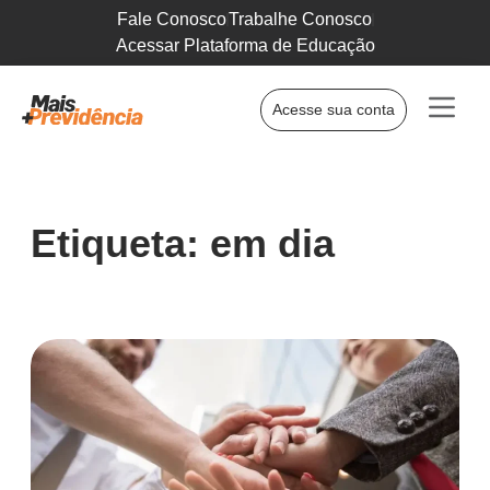
Fale Conosco
Trabalhe Conosco
Acessar Plataforma de Educação
Acesse sua conta
Etiqueta: em dia