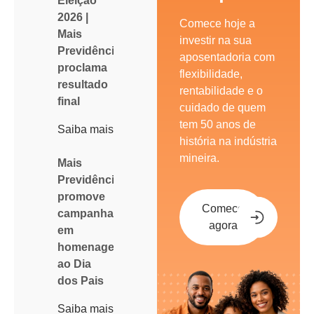
Eleição
2026 |
Comece hoje a
Mais
investir na sua
Previdência
aposentadoria com
proclama
flexibilidade,
resultado
rentabilidade e o
final
cuidado de quem
tem 50 anos de
Saiba mais
história na indústria
mineira.
Mais
Previdência
promove
Comece
campanha
agora
em
homenagem
ao Dia
dos Pais
Saiba mais